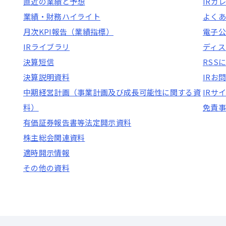
直近の業績と予想
IRカ
業績・財務ハイライト
よくあ
月次KPI報告（業績指標）
電子公
IRライブラリ
ディス
決算短信
RSS
決算説明資料
IRお
中期経営計画（事業計画及び成長可能性に関する資
IRサ
料）
免責事
有価証券報告書等法定開示資料
株主総会関連資料
適時開示情報
その他の資料