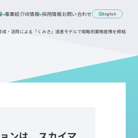
報
事業紹介
IR情報
採用情報
お問い合わせ
English
育成・活用による「くみき」浸透モデルで戦略的業務提携を締結
ョンは、スカイマ