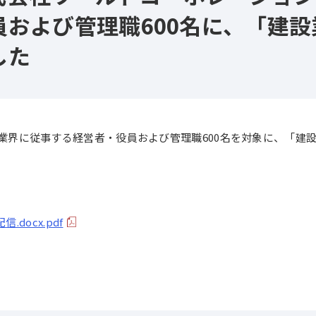
員および管理職600名に、「建
した
業界に従事する経営者・役員および管理職600名を対象に、「建
docx.pdf