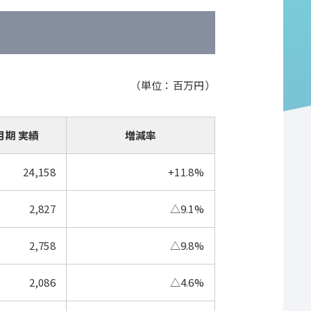
（単位：百万円）
月期 実績
増減率
24,158
+11.8%
2,827
△9.1%
2,758
△9.8%
2,086
△4.6%