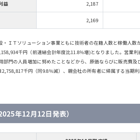
利益
2,187
2,169
設・ＩＴソリューション事業ともに技術者の在籍人数と稼働人数
158,934千円（前連結会計年度比11.8％増)となりました。営
部門の人員増加に努めたことなどから、原価ならびに販売費及び一般
,758,817千円（同9.8％減）、親会社の所有者に帰属する当期利益は
2025年12月12日発表）