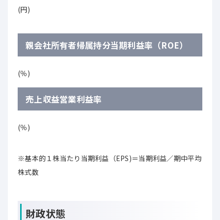
(円)
親会社所有者帰属持分当期利益率（ROE）
(％)
売上収益営業利益率
(％)
※基本的１株当たり当期利益（EPS)＝当期利益／期中平均
株式数
財政状態